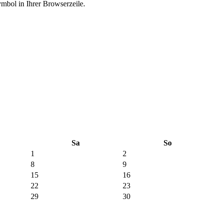
ymbol in Ihrer Browserzeile.
Sa
So
1
2
8
9
15
16
22
23
29
30