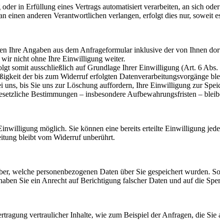
oder in Erfüllung eines Vertrags automatisiert verarbeiten, an sich od
n einen anderen Verantwortlichen verlangen, erfolgt dies nur, soweit e
n Ihre Angaben aus dem Anfrageformular inklusive der von Ihnen dor
wir nicht ohne Ihre Einwilligung weiter.
gt somit ausschließlich auf Grundlage Ihrer Einwilligung (Art. 6 Abs.
ßigkeit der bis zum Widerruf erfolgten Datenverarbeitungsvorgänge bl
uns, bis Sie uns zur Löschung auffordern, Ihre Einwilligung zur Spei
esetzliche Bestimmungen – insbesondere Aufbewahrungsfristen – bleib
nwilligung möglich. Sie können eine bereits erteilte Einwilligung jede
itung bleibt vom Widerruf unberührt.
rüber, welche personenbezogenen Daten über Sie gespeichert wurden. Sof
 haben Sie ein Anrecht auf Berichtigung falscher Daten und auf die S
tragung vertraulicher Inhalte, wie zum Beispiel der Anfragen, die Sie